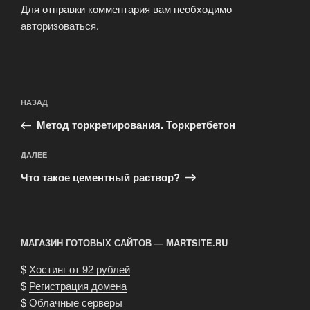
Для отправки комментария вам необходимо
авторизоваться
.
Навигация
Предыдущая
НАЗАД
по
запись:
записям
Метод торкретирования. Торкретбетон
Следующая
ДАЛЕЕ
запись
Что такое цементный раствор?
МАГАЗИН ГОТОВЫХ САЙТОВ — MARTSITE.RU
$
Хостинг от 92 рублей
$
Регистрация домена
$
Облачные серверы