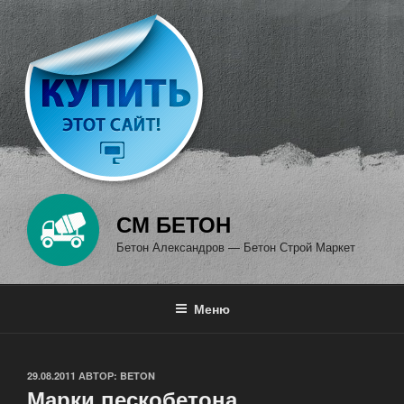
Перейти
к
содержимому
СМ БЕТОН
Бетон Александров — Бетон Строй Маркет
Меню
ОПУБЛИКОВАНО
29.08.2011
АВТОР:
BETON
Марки пескобетона