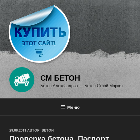
Перейти
к
содержимому
СМ БЕТОН
Бетон Александров — Бетон Строй Маркет
Меню
ОПУБЛИКОВАНО
29.08.2011
АВТОР:
BETON
Проверка бетона. Паспорт