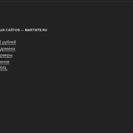
ЫХ САЙТОВ — MARTSITE.RU
2 рублей
 домена
ерверы
енов
 SSL