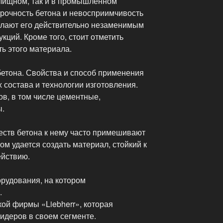
илищном, так и в промышленном
рочность бетона и невосприимчивость
елают его действительно незаменимым
кций. Кроме того, стоит отметить
ь этого материала.
бетона. Свойства и способ применения
х состава и технологии изготовления.
ов, в том числе цементные,
ы.
ств бетона к нему часто примешивают
ом удается создать материал, стойкий к
ействию.
орудования, на котором
.
кой фирмы «Liebherr», которая
идеров в своем сегменте.