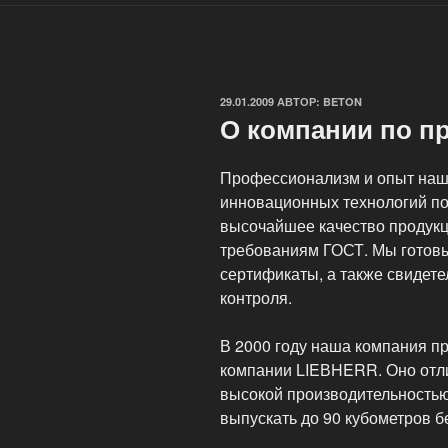
ОПУБЛИКОВАНО
29.01.2009
АВТОР:
BETON
О компании по п
Профессионализм и опыт наши
инновационных технологий по
высочайшее качество продукц
требованиям ГОСТ. Мы готовы
сертификаты, а также свидет
контроля.
В 2000 году наша компания п
компании LIEВHERR. Оно отл
высокой производительностью
выпускать до 90 кубометров б