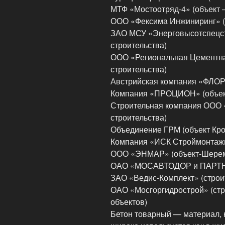
МТФ «Мостоотряд-4» (объект 
ООО «Фексима Инжиниринг» (
ЗАО МСУ «Энерговысотспецст
строительства)
ООО «Региональная Цементна
строительства)
Австрийская компания «ФЛОР
Компания «ПРОЦИОН» (объек
Строительная компания ООО 
строительства)
Объединение ГРМ (объект Крок
Компания «ИСК Строймонтажин
ООО «ЭНМАР» (объект-Шерем
ОАО «МОСАВТОДОР и ПАРТНЕР
ЗАО «Ведис-Комплект» (строи
ОАО «Мосгоргидрострой» (ст
объектов)
Бетон товарный — материал, к